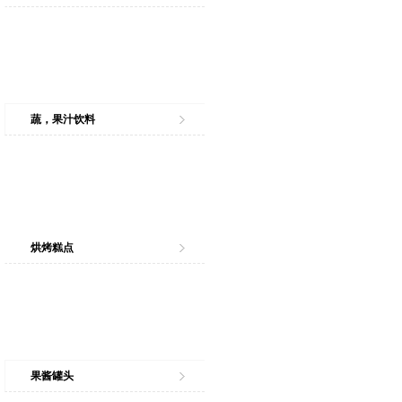
蔬，果汁饮料
烘烤糕点
果酱罐头