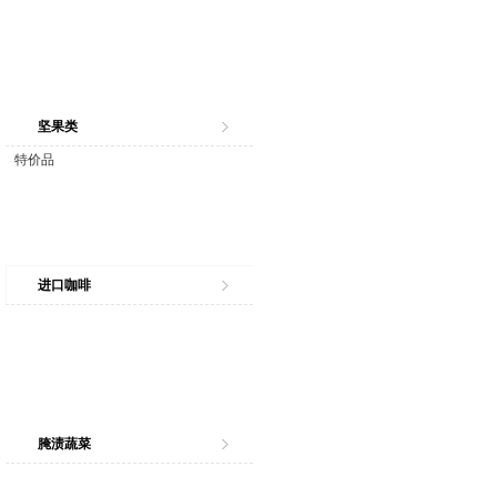
坚果类
特价品
进口咖啡
腌渍蔬菜