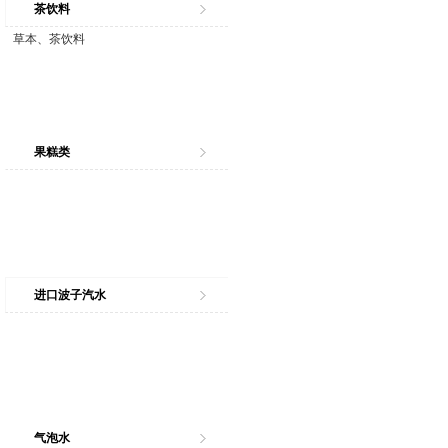
茶饮料
草本、茶饮料
果糕类
进口波子汽水
气泡水