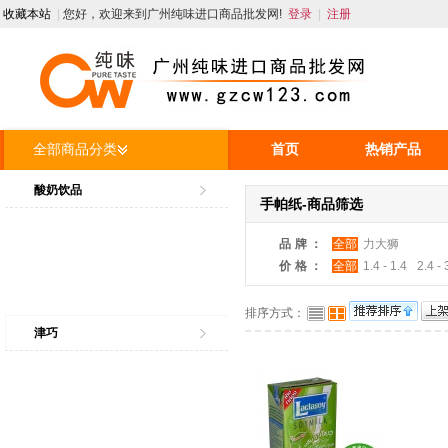
收藏本站
|
您好，欢迎来到广州纯味进口商品批发网!
登录
|
注册
全部商品分类
首页
热销产品
人才招聘
资讯
酸奶饮品
手帕纸-商品筛选
品牌：
全部
力大狮
价格：
全部
1.4 - 1.4
2.4 - 
排序方式：
津巧