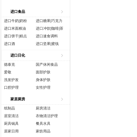
进口食品
进口牛奶|奶粉
进口糖果|巧克力
进口米面粮油
进口冲饮|咖啡|茶
进口饼干|糕点
进口速食调料
进口酒
进口坚果|蜜饯
进口生鲜
进口水|饮料
进口日化
进口休闲食品
进口营养品
德泰克
国产休闲食品
爱敬
面部护肤
洗发护发
身体护肤
口腔护理
女性护理
香水彩妆
成人用品
家居厨房
纸制品
厨房清洁
居室清洁
衣物清洁护理
厨具锅具
餐具水具
居家日用
家纺用品