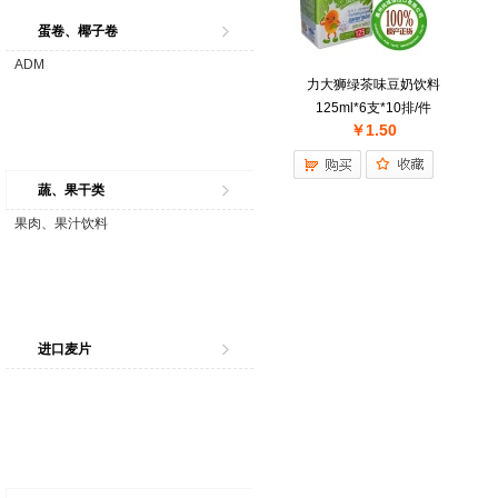
蛋卷、椰子卷
ADM
力大狮绿茶味豆奶饮料
125ml*6支*10排/件
￥1.50
蔬、果干类
果肉、果汁饮料
进口麦片