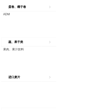
蛋卷、椰子卷
ADM
蔬、果干类
果肉、果汁饮料
进口麦片