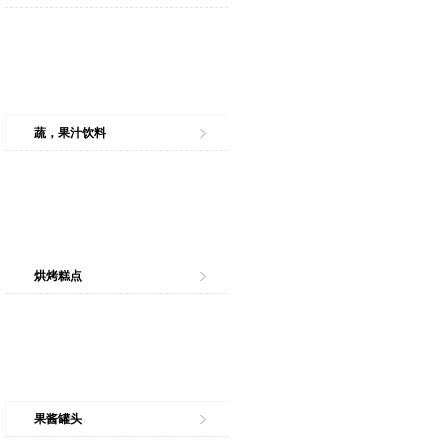
蔬，果汁饮料
烘烤糕点
果酱罐头