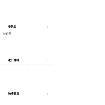
坚果类
特价品
进口咖啡
腌渍蔬菜