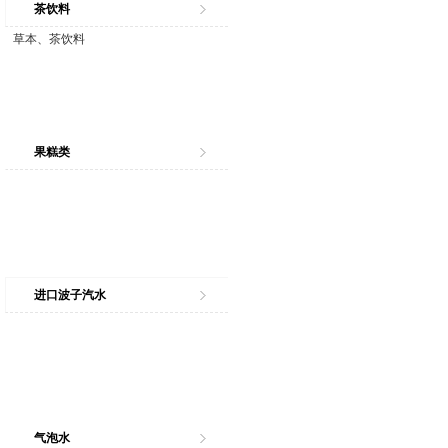
茶饮料
草本、茶饮料
果糕类
进口波子汽水
气泡水