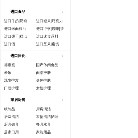
进口食品
进口牛奶|奶粉
进口糖果|巧克力
进口米面粮油
进口冲饮|咖啡|茶
进口饼干|糕点
进口速食调料
进口酒
进口坚果|蜜饯
进口生鲜
进口水|饮料
进口日化
进口休闲食品
进口营养品
德泰克
国产休闲食品
爱敬
面部护肤
洗发护发
身体护肤
口腔护理
女性护理
香水彩妆
成人用品
家居厨房
纸制品
厨房清洁
居室清洁
衣物清洁护理
厨具锅具
餐具水具
居家日用
家纺用品