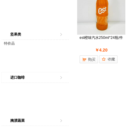
坚果类
est橙味汽水250ml*24瓶/件
特价品
￥4.20
进口咖啡
腌渍蔬菜