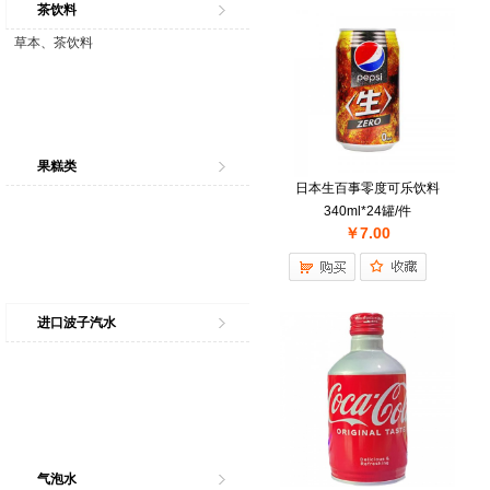
茶饮料
草本、茶饮料
果糕类
日本生百事零度可乐饮料
340ml*24罐/件
￥7.00
进口波子汽水
气泡水