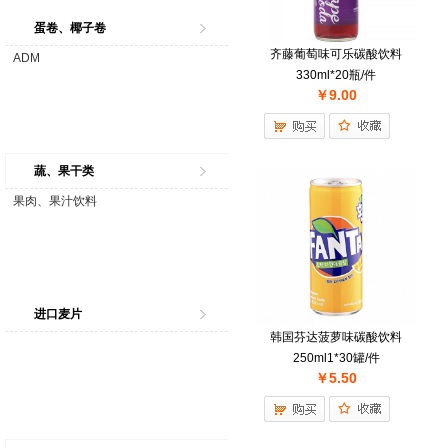
蛋卷、椰子卷
齐藤葡萄味可乐碳酸饮料
ADM
330ml*20瓶/件
￥9.00
蔬、果干类
果肉、果汁饮料
进口麦片
韩国芬达菠萝味碳酸饮料
250ml1*30罐/件
￥5.50