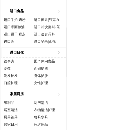
进口食品
进口牛奶|奶粉
进口糖果|巧克力
进口米面粮油
进口冲饮|咖啡|茶
进口饼干|糕点
进口速食调料
进口酒
进口坚果|蜜饯
进口生鲜
进口水|饮料
进口日化
进口休闲食品
进口营养品
德泰克
国产休闲食品
爱敬
面部护肤
洗发护发
身体护肤
口腔护理
女性护理
香水彩妆
成人用品
家居厨房
纸制品
厨房清洁
居室清洁
衣物清洁护理
厨具锅具
餐具水具
居家日用
家纺用品