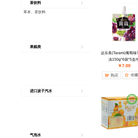
茶饮料
草本、茶饮料
果糕类
达乐美(Tarami)葡萄
冻150g*6袋*5盒/
￥7.00
进口波子汽水
气泡水