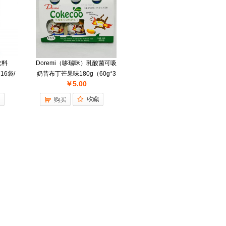
饮料
Doremi（哆瑞咪）乳酸菌可吸
16袋/
奶昔布丁芒果味180g（60g*3
￥5.00
支）*20组/件