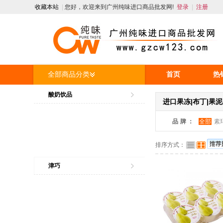
收藏本站
|
您好，欢迎来到广州纯味进口商品批发网!
登录
|
注册
全部商品分类
首页
热
人才招聘
酸奶饮品
进口果冻|布丁|果泥
品牌：
全部
素
排序方式：
津巧