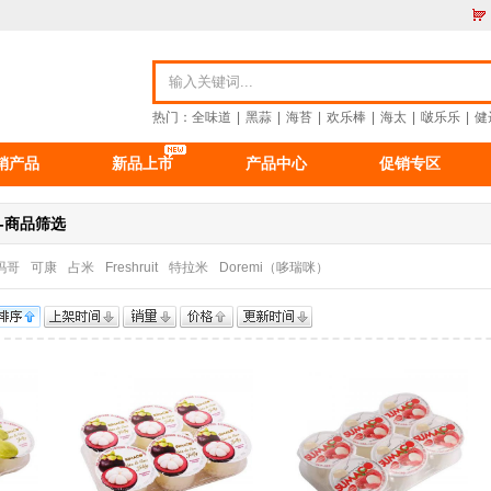
热门：
全味道
|
黑蒜
|
海苔
|
欢乐棒
|
海太
|
啵乐乐
|
健
销产品
新品上市
产品中心
促销专区
资讯
食品资讯
公司新闻
重要公告
-商品筛选
玛哥
可康
占米
Freshruit
特拉米
Doremi（哆瑞咪）