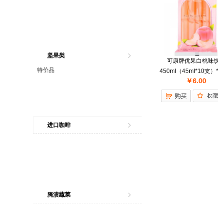
坚果类
可康牌优果白桃味
特价品
450ml（45ml*10支）*
￥6.00
件
进口咖啡
腌渍蔬菜