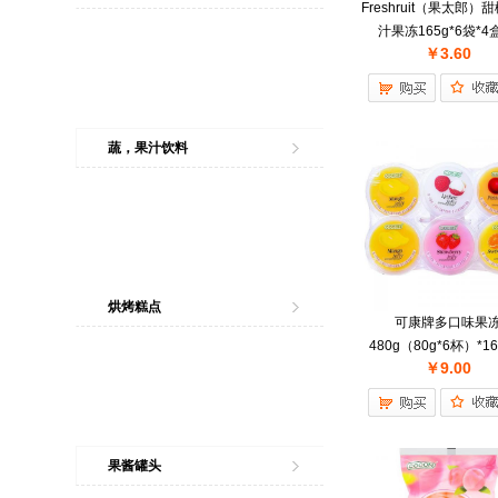
Freshruit（果太郎）
汁果冻165g*6袋*4
￥3.60
蔬，果汁饮料
烘烤糕点
可康牌多口味果
480g（80g*6杯）*1
￥9.00
果酱罐头