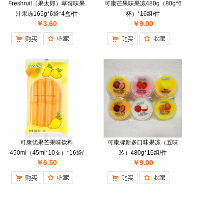
Freshruit（果太郎）草莓味果
可康芒果味果冻480g（80g*6
汁果冻165g*6袋*4盒/件
杯）*16组/件
￥3.60
￥9.00
可康优果芒果味饮料
可康牌新多口味果冻（五味
450ml（45ml*10支）*16袋/
装）480g*16组/件
￥6.50
￥9.00
件