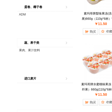
蛋卷、椰子卷
素玛哥牌梨味果冻(
ADM
果)660g（110g*6杯）
￥11.50
件
蔬、果干类
果肉、果汁饮料
进口麦片
素玛哥牌水蜜桃味果冻
纤果）660g(110g*6杯
￥11.50
组/件