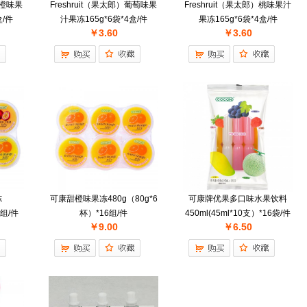
甜橙味果
Freshruit（果太郎）葡萄味果
Freshruit（果太郎）桃味果汁
盒/件
汁果冻165g*6袋*4盒/件
果冻165g*6袋*4盒/件
￥3.60
￥3.60
冻
可康甜橙味果冻480g（80g*6
可康牌优果多口味水果饮料
6组/件
杯）*16组/件
450ml(45ml*10支）*16袋/件
￥9.00
￥6.50