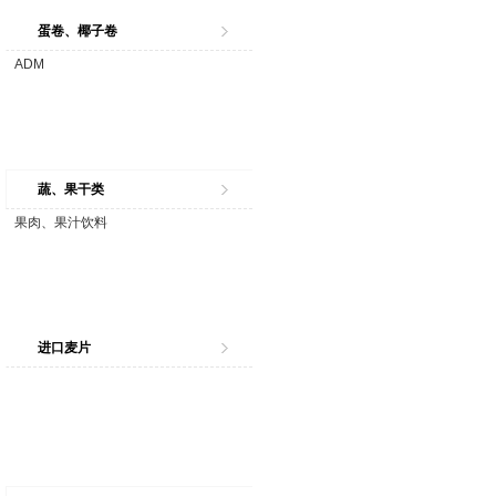
蛋卷、椰子卷
ADM
蔬、果干类
果肉、果汁饮料
进口麦片