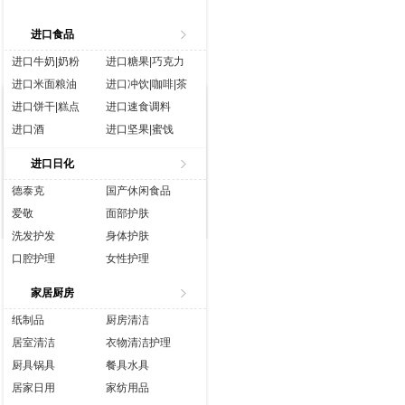
进口食品
进口牛奶|奶粉
进口糖果|巧克力
进口米面粮油
进口冲饮|咖啡|茶
进口饼干|糕点
进口速食调料
进口酒
进口坚果|蜜饯
进口生鲜
进口水|饮料
进口日化
进口休闲食品
进口营养品
德泰克
国产休闲食品
爱敬
面部护肤
洗发护发
身体护肤
口腔护理
女性护理
香水彩妆
成人用品
家居厨房
纸制品
厨房清洁
居室清洁
衣物清洁护理
厨具锅具
餐具水具
居家日用
家纺用品