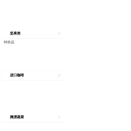
坚果类
特价品
进口咖啡
腌渍蔬菜