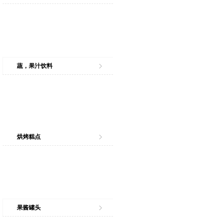
蔬，果汁饮料
烘烤糕点
果酱罐头