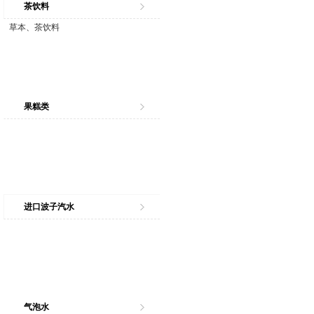
茶饮料
草本、茶饮料
果糕类
进口波子汽水
气泡水