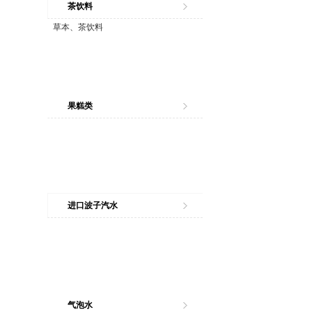
茶饮料
草本、茶饮料
果糕类
进口波子汽水
气泡水