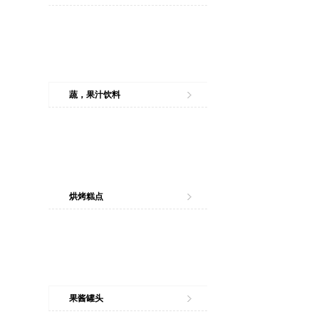
蔬，果汁饮料
烘烤糕点
果酱罐头