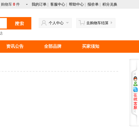
购物车
0
件
我的订单
|
客服中心
|
帮助中心
|
报价单
|
积分兑换
个人中心
去购物车结算
达
资讯公告
全部品牌
买家须知
行情资讯
新手上路
马来西亚产品