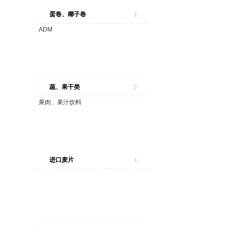
蛋卷、椰子卷
ADM
蔬、果干类
果肉、果汁饮料
进口麦片