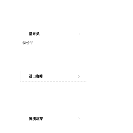
坚果类
特价品
进口咖啡
腌渍蔬菜