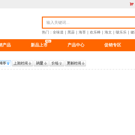
热门：
全味道
|
黑蒜
|
海苔
|
欢乐棒
|
海太
|
啵乐乐
|
健
销产品
新品上市
产品中心
促销专区
资讯
食品资讯
公司新闻
重要公告