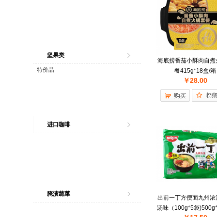
坚果类
海底捞番茄小酥肉自煮
特价品
餐415g*18盒/箱
￥28.00
进口咖啡
腌渍蔬菜
出前一丁方便面九州浓
汤味（100g*5袋)500g