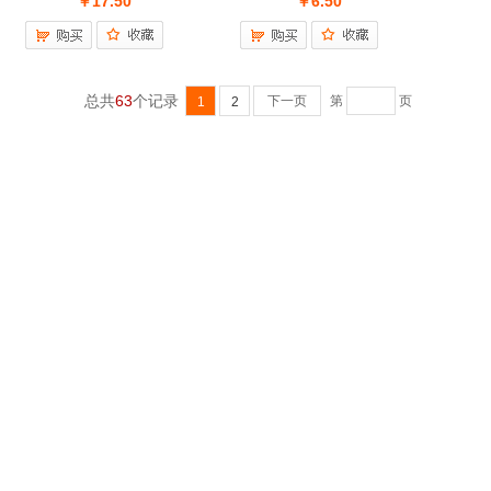
￥17.50
￥6.50
总共
63
个记录
下一页
第
页
1
2