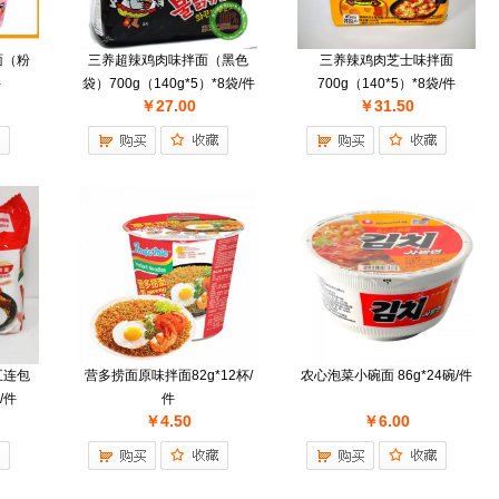
面（粉
三养超辣鸡肉味拌面（黑色
三养辣鸡肉芝士味拌面
件
袋）700g（140g*5）*8袋/件
700g（140*5）*8袋/件
￥27.00
￥31.50
五连包
营多捞面原味拌面82g*12杯/
农心泡菜小碗面 86g*24碗/件
袋/件
件
￥4.50
￥6.00