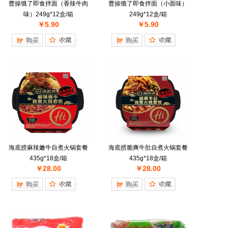
曹操饿了即食拌面（香辣牛肉
曹操饿了即食拌面（小面味）
味）249g*12盒/箱
249g*12盒/箱
￥5.90
￥5.90
海底捞麻辣嫩牛自煮火锅套餐
海底捞脆爽牛肚自煮火锅套餐
435g*18盒/箱
435g*18盒/箱
￥28.00
￥28.00