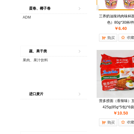
蛋卷、椰子卷
三养奶油辣鸡肉味杯
ADM
色）80g*30杯/
￥6.40
蔬、果干类
果肉、果汁饮料
进口麦片
营多捞面（香辣味）
425g(85g*5包)*6
￥10.50