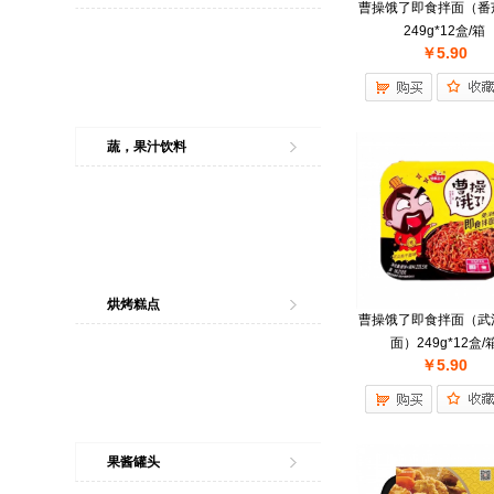
曹操饿了即食拌面（番
249g*12盒/箱
￥5.90
蔬，果汁饮料
烘烤糕点
曹操饿了即食拌面（武
面）249g*12盒/
￥5.90
果酱罐头