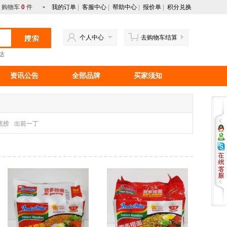
购物车
0
件
我的订单
|
客服中心
|
帮助中心
|
报价单
|
积分兑换
个人中心
去购物车结算
达
资讯公告
全部品牌
买家须知
行情资讯
新手上路
马来西亚产品
底捞
出前一丁