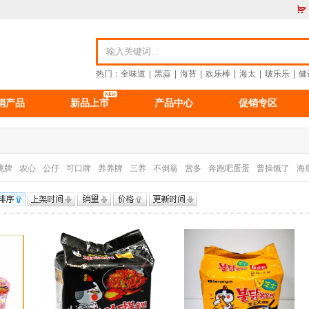
热门：
全味道
|
黑蒜
|
海苔
|
欢乐棒
|
海太
|
啵乐乐
|
健
销产品
新品上市
产品中心
促销专区
资讯
食品资讯
公司新闻
重要公告
桃牌
农心
公仔
可口牌
养养牌
三养
不倒翁
营多
奔跑吧蛋蛋
曹操饿了
海