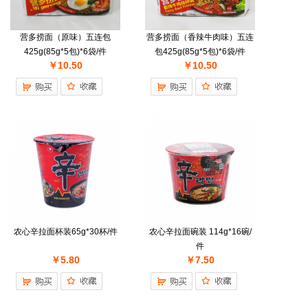
营多捞面（原味）五连包
营多捞面（香辣牛肉味）五连
425g(85g*5包)*6袋/件
包425g(85g*5包)*6袋/件
￥10.50
￥10.50
农心辛拉面杯装65g*30杯/件
农心辛拉面碗装 114g*16碗/
件
￥5.80
￥7.50