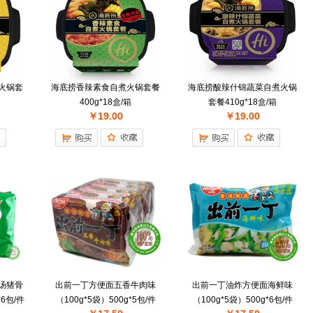
火锅套
海底捞香辣素食自煮火锅套餐
海底捞酸辣什锦蔬菜自煮火锅
400g*18盒/箱
套餐410g*18盒/箱
￥19.00
￥19.00
汤猪骨
出前一丁方便面五香牛肉味
出前一丁油炸方便面海鲜味
*6包/件
（100g*5袋）500g*5包/件
（100g*5袋）500g*6包/件