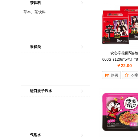
茶饮料
草本、茶饮料
果糕类
农心辛拉面5连
600g（120g*5包）*
￥22.00
进口波子汽水
气泡水