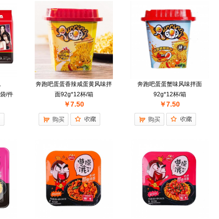
包
奔跑吧蛋蛋香辣咸蛋黄风味拌
奔跑吧蛋蛋蟹味风味拌面
8袋/件
面92g*12杯/箱
92g*12杯/箱
￥7.50
￥7.50