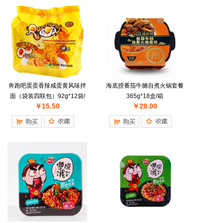
奔跑吧蛋蛋香辣咸蛋黄风味拌
海底捞番茄牛腩自煮火锅套餐
面（袋装四联包）92g*12袋/
365g*18盒/箱
￥15.50
￥28.00
件