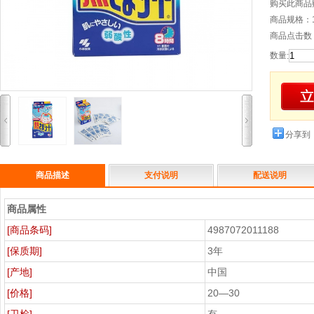
购买此商品
商品规格：
商品点击数：
数量
:
分享到
商品描述
支付说明
配送说明
商品属性
[商品条码]
4987072011188
[保质期]
3年
[产地]
中国
[价格]
20—30