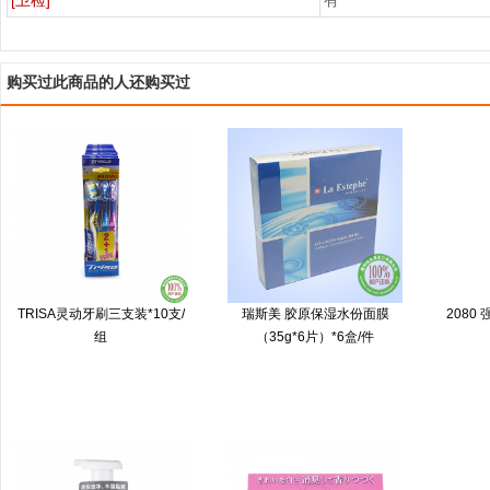
[卫检]
有
购买过此商品的人还购买过
TRISA灵动牙刷三支装*10支/
瑞斯美 胶原保湿水份面膜
2080
组
（35g*6片）*6盒/件