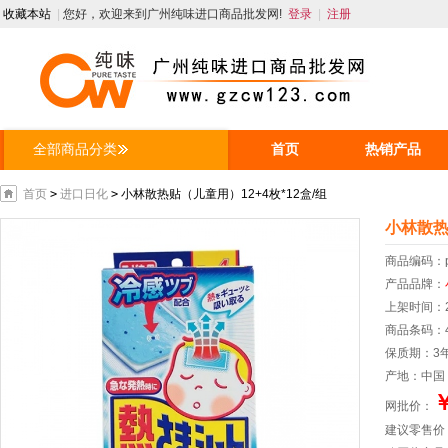
收藏本站
|
您好，欢迎来到广州纯味进口商品批发网!
登录
|
注册
全部商品分类
首页
热销产品
人才招聘
资讯
首页
>
进口日化
>
小林散热贴（儿童用）12+4枚*12盒/组
小林散热
商品编码：
产品品牌：
上架时间：20
商品条码：49
保质期：3
产地：中国
￥
网批价：
建议零售价