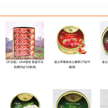
(中文版）UHA悠哈 普超可乐
嘉云草莓味夹心糖果175g*9
嘉云
软糖50g*10条/组
罐/组