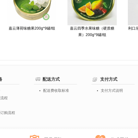
嘉云薄荷味糖果200g*9罐/组
嘉云四季水果味糖（硬质糖
利口乐
果）200g*9罐/组
路
配送方式
支付方式
册
配送费收取标准
支付方式说明
购流程
知
物订购流程