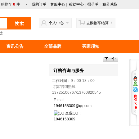
购物车
0
件
我的订单
|
客服中心
|
帮助中心
|
报价单
|
积分兑换
个人中心
去购物车结算
达
资讯公告
全部品牌
买家须知
行情资讯
新手上路
马来西亚产品
订购咨询与服务
工作时间：9：00-18：00
订货/咨询热线:
13725106767/13760820545
E-mail:
1946158309@qq.com
企业QQ：
1946158309