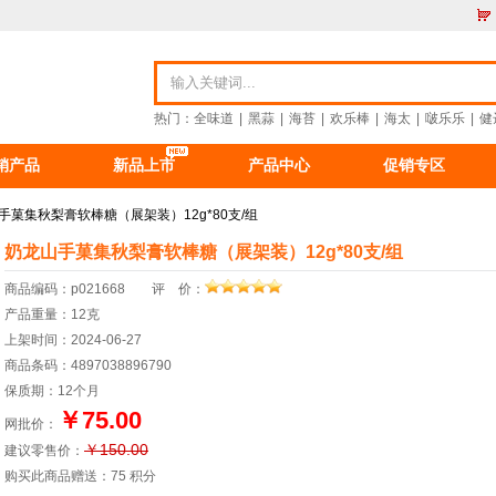
热门：
全味道
|
黑蒜
|
海苔
|
欢乐棒
|
海太
|
啵乐乐
|
健
销产品
新品上市
产品中心
促销专区
资讯
食品资讯
公司新闻
重要公告
手菓集秋梨膏软棒糖（展架装）12g*80支/组
奶龙山手菓集秋梨膏软棒糖（展架装）12g*80支/组
商品编码：p021668 评 价：
产品重量：12克
上架时间：2024-06-27
商品条码：4897038896790
保质期：12个月
￥75.00
网批价：
￥150.00
建议零售价：
购买此商品赠送：
75 积分