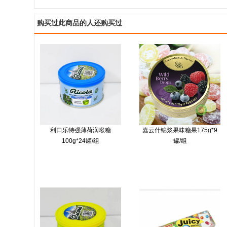
购买过此商品的人还购买过
利口乐特强薄荷润喉糖
嘉云什锦浆果味糖果175g*9
100g*24罐/组
罐/组