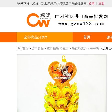
收藏本站
|
您好，欢迎来到广州纯味进口商品批发网!
登录
|
注册
全部商品分类
首页
热
人才招聘
首页
>
进口食品
>
进口糖果|巧克力
>
果仁巧克力
>
棒棒糖
>
奶龙山