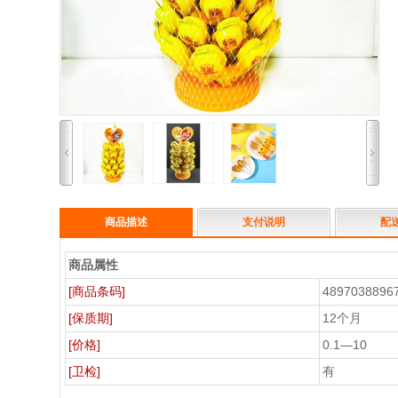
商品描述
支付说明
配
商品属性
[商品条码]
4897038896
[保质期]
12个月
[价格]
0.1—10
[卫检]
有