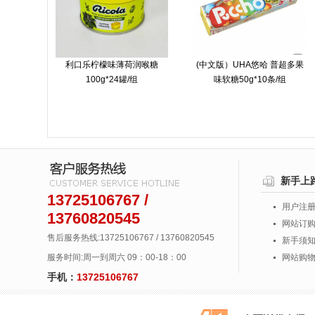
利口乐柠檬味薄荷润喉糖
(中文版）UHA悠哈 普超多果
100g*24罐/组
味软糖50g*10条/组
新手上
13725106767 /
用户注
13760820545
网站订
售后服务热线:13725106767 / 13760820545
新手须
服务时间:周一到周六 09：00-18：00
网站购
手机：
13725106767