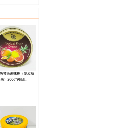
热带杂果味糖（硬质糖
果）200g*9罐/组