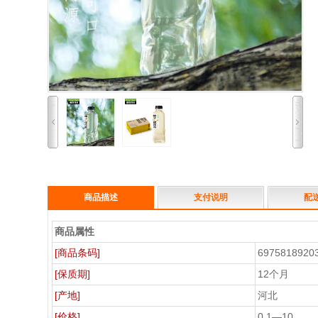
商品描述
支付说明
配
商品属性
[商品条码]
6975818920
[保质期]
12个月
[产地]
河北
[价格]
0.1—10