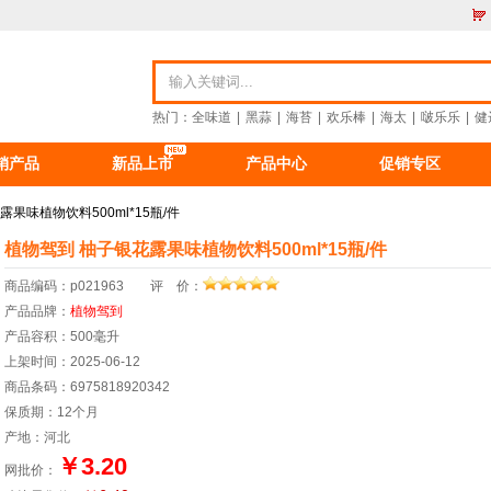
热门：
全味道
|
黑蒜
|
海苔
|
欢乐棒
|
海太
|
啵乐乐
|
健
销产品
新品上市
产品中心
促销专区
资讯
食品资讯
公司新闻
重要公告
果味植物饮料500ml*15瓶/件
植物驾到 柚子银花露果味植物饮料500ml*15瓶/件
商品编码：p021963 评 价：
产品品牌：
植物驾到
产品容积：500毫升
上架时间：2025-06-12
商品条码：6975818920342
保质期：12个月
产地：河北
￥3.20
网批价：