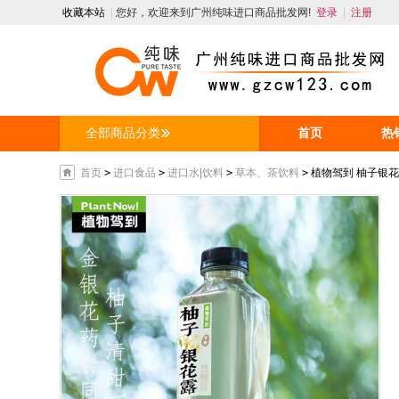
收藏本站
|
您好，欢迎来到广州纯味进口商品批发网!
登录
|
注册
全部商品分类
首页
热
人才招聘
首页
>
进口食品
>
进口水|饮料
>
草本、茶饮料
>
植物驾到 柚子银花露