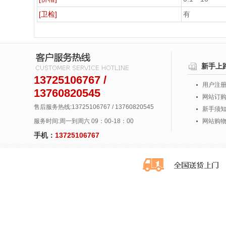
[卫检]
有
新手上
13725106767 /
用户注
13760820545
网站订
售后服务热线:13725106767 / 13760820545
新手须
服务时间:周一到周六 09：00-18：00
网站购
手机：
13725106767