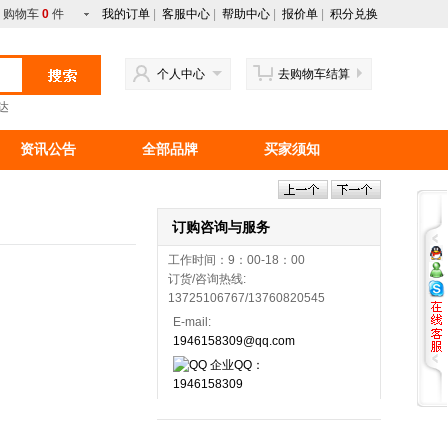
购物车
0
件
我的订单
|
客服中心
|
帮助中心
|
报价单
|
积分兑换
个人中心
去购物车结算
达
资讯公告
全部品牌
买家须知
行情资讯
新手上路
马来西亚产品
订购咨询与服务
工作时间：9：00-18：00
订货/咨询热线:
13725106767/13760820545
E-mail:
1946158309@qq.com
企业QQ：
1946158309