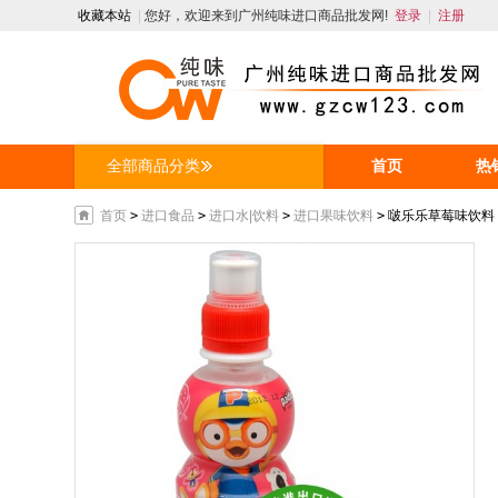
收藏本站
|
您好，欢迎来到广州纯味进口商品批发网!
登录
|
注册
全部商品分类
首页
热
人才招聘
首页
>
进口食品
>
进口水|饮料
>
进口果味饮料
>
啵乐乐草莓味饮料 23