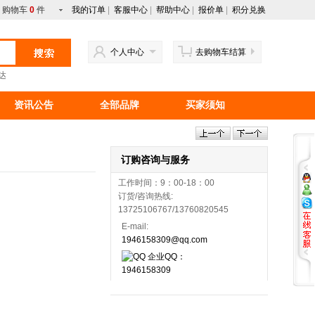
购物车
0
件
我的订单
|
客服中心
|
帮助中心
|
报价单
|
积分兑换
个人中心
去购物车结算
达
资讯公告
全部品牌
买家须知
行情资讯
新手上路
马来西亚产品
订购咨询与服务
工作时间：9：00-18：00
订货/咨询热线:
13725106767/13760820545
E-mail:
1946158309@qq.com
企业QQ：
1946158309