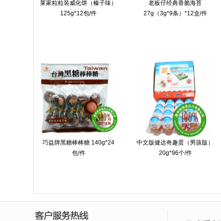
莱家粒粒装威化饼（榛子味）
老板仔经典香脆海苔
125g*12包/件
27g（3g*9条）*12盒/件
巧益牌黑糖棒棒糖 140g*24
中文版健达奇趣蛋（男孩版）
包/件
20g*96个/件