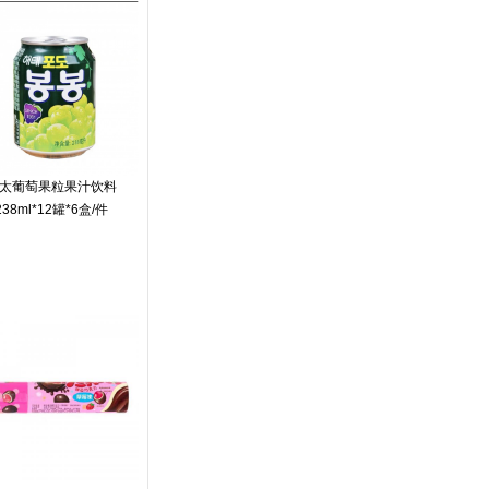
太葡萄果粒果汁饮料
238ml*12罐*6盒/件