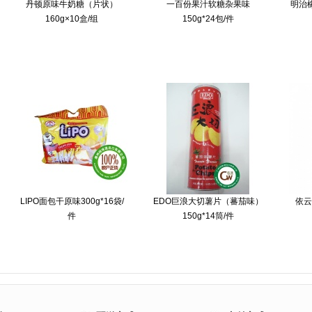
丹顿原味牛奶糖（片状）
一百份果汁软糖杂果味
明治
160g×10盒/组
150g*24包/件
LIPO面包干原味300g*16袋/
EDO巨浪大切薯片（蕃茄味）
依云
件
150g*14筒/件