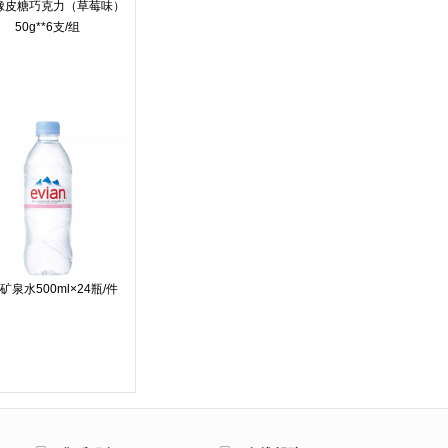
橡皮糖巧克力（草莓味）
50g**6支/组
矿泉水500ml×24瓶/件