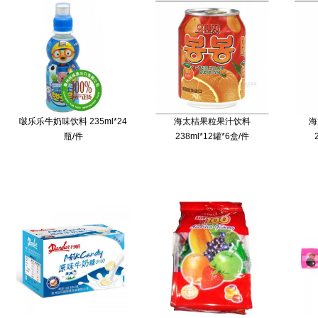
啵乐乐牛奶味饮料 235ml*24
海太桔果粒果汁饮料
海
瓶/件
238ml*12罐*6盒/件