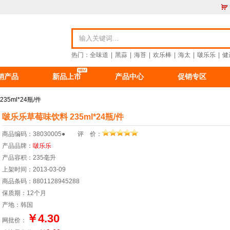
热门：
全味道
|
黑蒜
|
海苔
|
欢乐棒
|
海太
|
啵乐乐
|
健
销产品
新品上市
产品中心
促销专区
资讯
食品资讯
公司新闻
重要公告
5ml*24瓶/件
啵乐乐草莓味饮料 235ml*24瓶/件
商品编码：38030005● 评 价：
产品品牌：
啵乐乐
产品容积：235毫升
上架时间：2013-03-09
商品条码：8801128945288
保质期：12个月
产地：韩国
￥4.30
网批价：