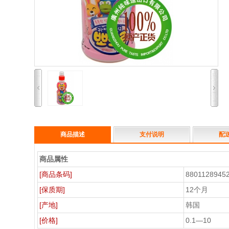
商品描述
支付说明
配
商品属性
[商品条码]
8801128945
[保质期]
12个月
[产地]
韩国
[价格]
0.1—10